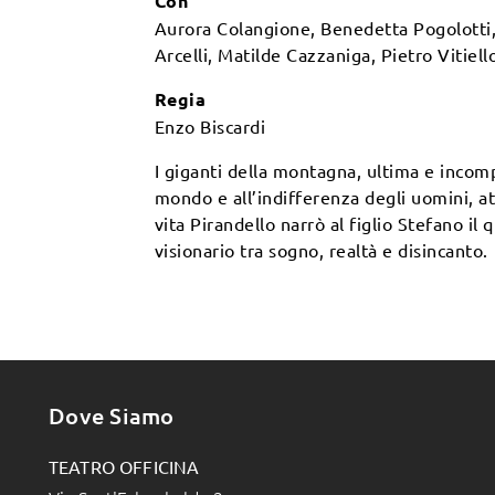
Con
Aurora Colangione, Benedetta Pogolotti, C
Arcelli, Matilde Cazzaniga, Pietro Vitiell
Regia
Enzo Biscardi
I giganti della montagna, ultima e incompi
mondo e all’indifferenza degli uomini, att
vita Pirandello narrò al figlio Stefano i
visionario tra sogno, realtà e disincanto.
Dove Siamo
TEATRO OFFICINA