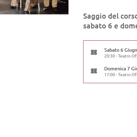
Saggio del cors
sabato 6 e dom
Sabato 6 Giug
20:30
- Teatro Of
Domenica 7 Gi
17:00
- Teatro Of