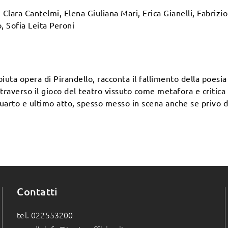
lara Cantelmi, Elena Giuliana Mari, Erica Gianelli, Fabrizi
o, Sofia Leita Peroni
uta opera di Pirandello, racconta il fallimento della poesia 
raverso il gioco del teatro vissuto come metafora e critica d
l quarto e ultimo atto, spesso messo in scena anche se privo 
Contatti
tel. 022553200