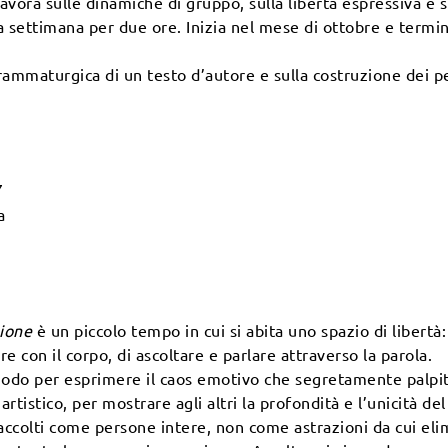
avora sulle dinamiche di gruppo, sulla libertà espressiva e s
la settimana per due ore. Inizia nel mese di ottobre e termi
drammaturgica di un testo d’autore e sulla costruzione dei p
7
a
zione
è un piccolo tempo in cui si abita uno spazio di libertà: 
 con il corpo, di ascoltare e parlare attraverso la parola.
modo per esprimere il caos emotivo che segretamente palpit
tistico, per mostrare agli altri la profondità e l’unicità del
 accolti come persone intere, non come astrazioni da cui el