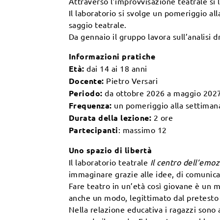
Attraverso l’improvvisazione teatrale si l
Il laboratorio si svolge un pomeriggio al
saggio teatrale.
Da gennaio il gruppo lavora sull’analisi 
Informazioni pratiche
Età:
dai 14 ai 18 anni
Docente:
Pietro Versari
Periodo:
da ottobre 2026 a maggio 202
Frequenza:
un pomeriggio alla settiman
Durata della lezione:
2 ore
Partecipanti
: massimo 12
Uno spazio di libertà
Il laboratorio teatrale
Il centro dell’emo
immaginare grazie alle idee, di comunicare
Fare teatro in un’età così giovane è un 
anche un modo, legittimato dal pretesto ar
Nella relazione educativa i ragazzi sono