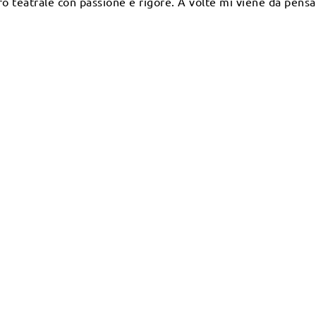
oro teatrale con passione e rigore. A volte mi viene da pen
to che qui hanno trovato. Solo questo so. E cerco di fare.
evi del corso.
 PER INFORMAZIONI
 anni, anche senza precedenti esperienze teatrali.
conduce progressivamente all’analisi del testo e alla costruz
espressiva e responsabilità nei confronti del gruppo e del lav
 conclusivo.
7
concordare con il gruppo tra lunedì, martedì e mercoledì