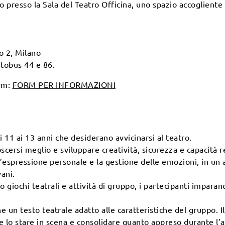
o presso la Sala del Teatro Officina, uno spazio accogliente
o 2, Milano
tobus 44 e 86.
orm:
FORM PER INFORMAZIONI
li 11 ai 13 anni che desiderano avvicinarsi al teatro.
oscersi meglio e sviluppare creatività, sicurezza e capacità re
, l’espressione personale e la gestione delle emozioni, in u
ani.
 giochi teatrali e attività di gruppo, i partecipanti imparano 
 un testo teatrale adatto alle caratteristiche del gruppo. Il
e lo stare in scena e consolidare quanto appreso durante l’