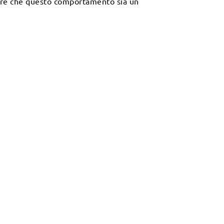
sare che questo comportamento sia un
ione del personaggio. Il lavoro si svolge
oro teatrale.